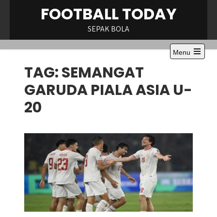
Skip
FOOTBALL TODAY
to
content
SEPAK BOLA
Menu
Open
TAG:
SEMANGAT
the
main
menu
GARUDA PIALA ASIA U-
20