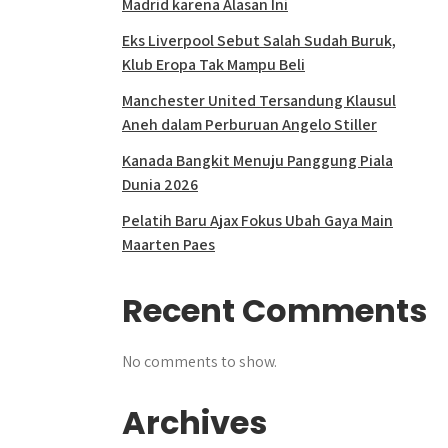
Madrid karena Alasan Ini
Eks Liverpool Sebut Salah Sudah Buruk,
Klub Eropa Tak Mampu Beli
Manchester United Tersandung Klausul
Aneh dalam Perburuan Angelo Stiller
Kanada Bangkit Menuju Panggung Piala
Dunia 2026
Pelatih Baru Ajax Fokus Ubah Gaya Main
Maarten Paes
Recent Comments
No comments to show.
Archives