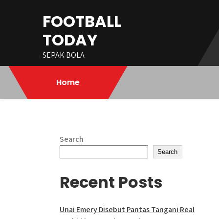
Skip
FOOTBALL
to
content
TODAY
SEPAK BOLA
Home
Search
Search
Recent Posts
Unai Emery Disebut Pantas Tangani Real