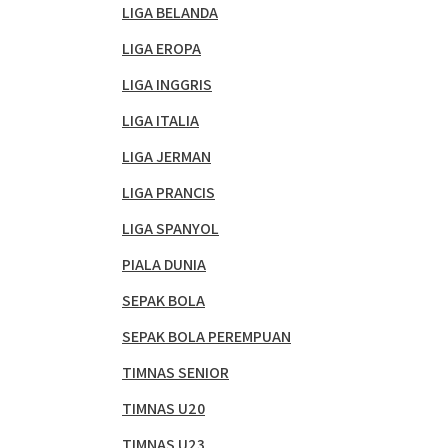
LIGA BELANDA
LIGA EROPA
LIGA INGGRIS
LIGA ITALIA
LIGA JERMAN
LIGA PRANCIS
LIGA SPANYOL
PIALA DUNIA
SEPAK BOLA
SEPAK BOLA PEREMPUAN
TIMNAS SENIOR
TIMNAS U20
TIMNAS U23