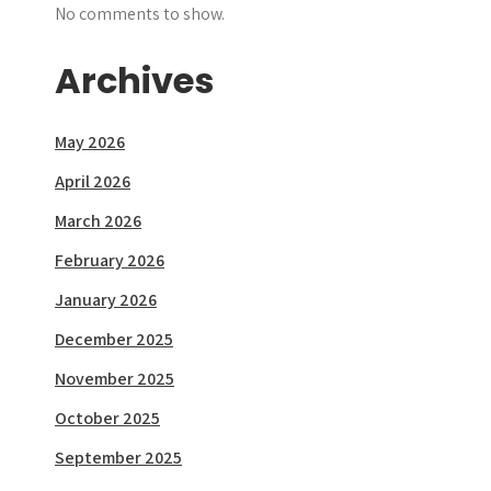
No comments to show.
Archives
May 2026
April 2026
March 2026
February 2026
January 2026
December 2025
November 2025
October 2025
September 2025