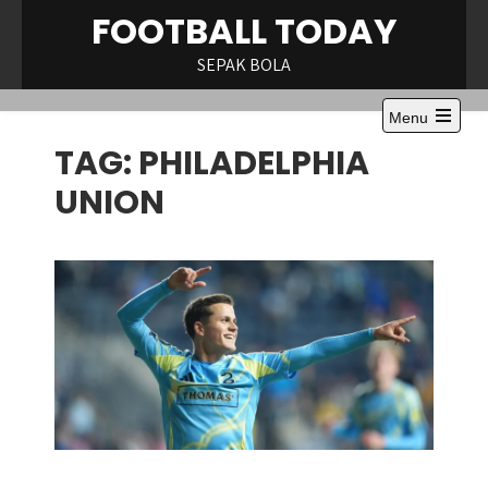
Skip
FOOTBALL TODAY
to
content
SEPAK BOLA
Menu
Open
TAG:
PHILADELPHIA
the
main
menu
UNION