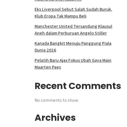
Eks Liverpool Sebut Salah Sudah Buruk,
Klub Eropa Tak Mampu Beli
Manchester United Tersandung Klausul
Aneh dalam Perburuan Angelo Stiller
Kanada Bangkit Menuju Panggung Piala
Dunia 2026
Pelatih Baru Ajax Fokus Ubah Gaya Main
Maarten Paes
Recent Comments
No comments to show.
Archives