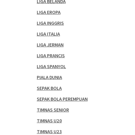
LIGA BELANDA
LIGA EROPA
LIGA INGGRIS
LIGA ITALIA
LIGA JERMAN
LIGA PRANCIS
LIGA SPANYOL
PIALA DUNIA
SEPAK BOLA
SEPAK BOLA PEREMPUAN
TIMNAS SENIOR
TIMNAS U20
TIMNAS U23