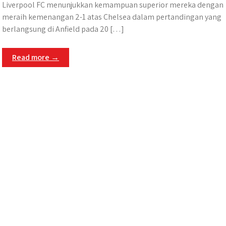
Liverpool FC menunjukkan kemampuan superior mereka dengan
meraih kemenangan 2-1 atas Chelsea dalam pertandingan yang
berlangsung di Anfield pada 20 […]
Read more →