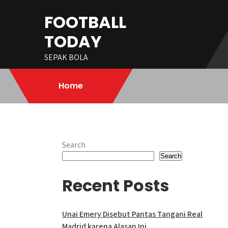
Skip
FOOTBALL
to
content
TODAY
SEPAK BOLA
Home
Search
Search
Recent Posts
Unai Emery Disebut Pantas Tangani Real
Madrid karena Alasan Ini