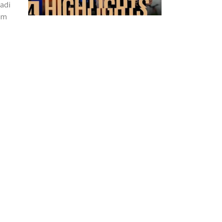
jadi
am