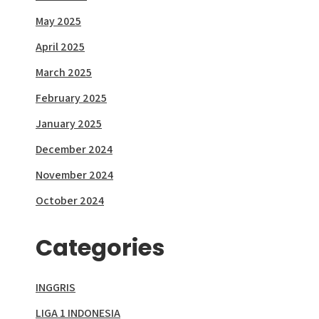
May 2025
April 2025
March 2025
February 2025
January 2025
December 2024
November 2024
October 2024
Categories
INGGRIS
LIGA 1 INDONESIA