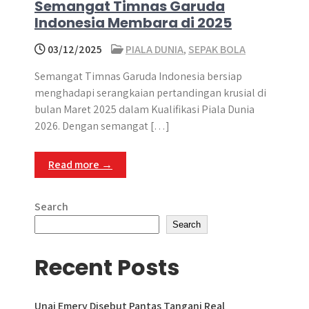
Semangat Timnas Garuda
Indonesia Membara di 2025
03/12/2025
PIALA DUNIA
,
SEPAK BOLA
Semangat Timnas Garuda Indonesia bersiap
menghadapi serangkaian pertandingan krusial di
bulan Maret 2025 dalam Kualifikasi Piala Dunia
2026. Dengan semangat […]
Read more →
Search
Search
Recent Posts
Unai Emery Disebut Pantas Tangani Real