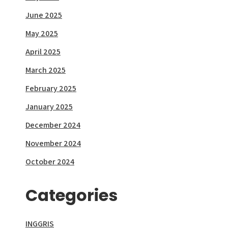
June 2025
May 2025
April 2025
March 2025
February 2025
January 2025
December 2024
November 2024
October 2024
Categories
INGGRIS