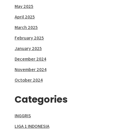
May 2025
April 2025
March 2025
February 2025
January 2025
December 2024
November 2024
October 2024
Categories
INGGRIS
LIGA 1 INDONESIA