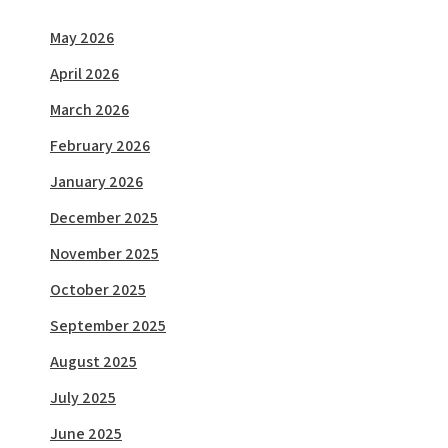
May 2026
April 2026
March 2026
February 2026
January 2026
December 2025
November 2025
October 2025
September 2025
August 2025
July 2025
June 2025