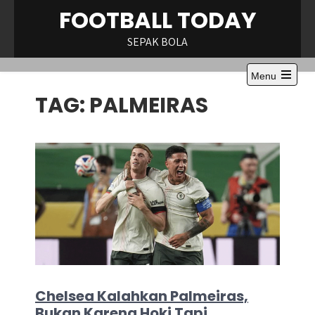
Skip
FOOTBALL TODAY
to
content
SEPAK BOLA
Menu
Open
TAG:
PALMEIRAS
the
main
menu
Chelsea Kalahkan Palmeiras,
Bukan Karena Hoki Tapi