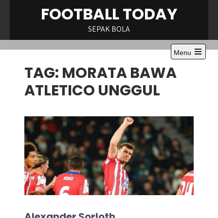
Skip
FOOTBALL TODAY
to
content
SEPAK BOLA
Menu
Open
TAG:
MORATA BAWA
the
main
menu
ATLETICO UNGGUL
Alexander Sorloth