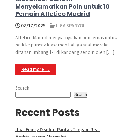
Menyelamatkan Poin untuk 10
Pemain Atletico Madrid
02/17/2025
LIGA SPANYOL
Atletico Madrid menyia-nyiakan poin emas untuk
naik ke puncak klasemen LaLiga saat mereka
ditahan imbang 1-1 di kandang sendiri oleh […]
Read more →
Search
Search
Recent Posts
Unai Emery Disebut Pantas Tangani Real
Madrid karena Alasan Ini