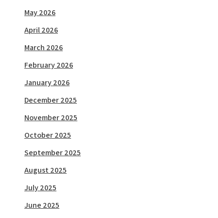
May 2026
April 2026
March 2026
February 2026
January 2026
December 2025
November 2025
October 2025
September 2025
August 2025
July 2025
June 2025