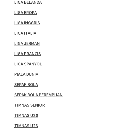
LIGA BELANDA
LIGA EROPA
LIGA INGGRIS
LIGA ITALIA
LIGA JERMAN
LIGA PRANCIS
LIGA SPANYOL
PIALA DUNIA
SEPAK BOLA
SEPAK BOLA PEREMPUAN
TIMNAS SENIOR
TIMNAS U20
TIMNAS U23