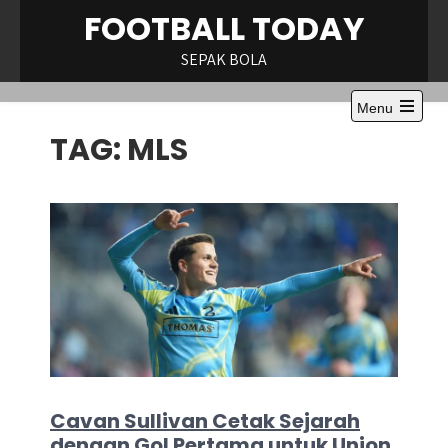
Skip
FOOTBALL TODAY
to
content
SEPAK BOLA
Menu
Open
TAG:
MLS
the
main
menu
Cavan Sullivan Cetak Sejarah
dengan Gol Pertama untuk Union