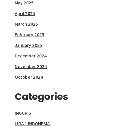
May 2025
April 2025
March 2025
February 2025
January 2025
December 2024
November 2024
October 2024
Categories
INGGRIS
LIGA 1 INDONESIA