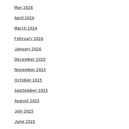
May 2026
April 2026
March 2026
February 2026
January 2026
December 2025
November 2025
October 2025
September 2025
August 2025
July 2025
June 2025