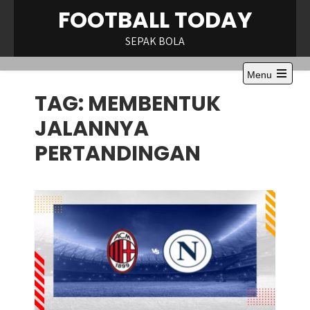
Skip
FOOTBALL TODAY
to
content
SEPAK BOLA
Menu
Open
TAG:
MEMBENTUK
the
main
menu
JALANNYA
PERTANDINGAN