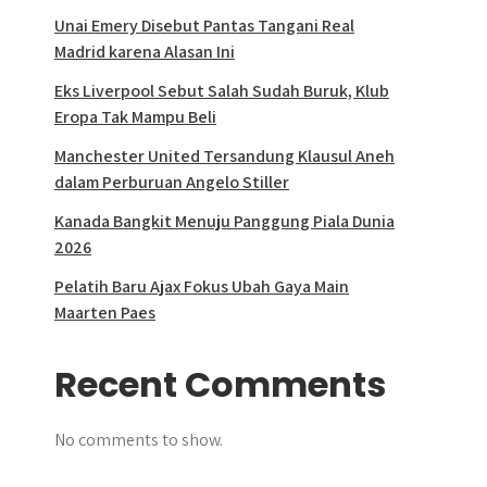
Unai Emery Disebut Pantas Tangani Real
Madrid karena Alasan Ini
Eks Liverpool Sebut Salah Sudah Buruk, Klub
Eropa Tak Mampu Beli
Manchester United Tersandung Klausul Aneh
dalam Perburuan Angelo Stiller
Kanada Bangkit Menuju Panggung Piala Dunia
2026
Pelatih Baru Ajax Fokus Ubah Gaya Main
Maarten Paes
Recent Comments
No comments to show.