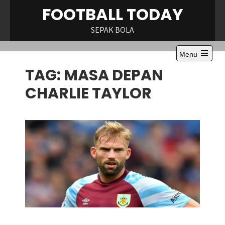
Skip
FOOTBALL TODAY
to
content
SEPAK BOLA
Menu
Open
TAG:
MASA DEPAN
the
main
menu
CHARLIE TAYLOR