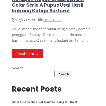
Gelar Serie A Pupus Usai Hasil
Imbang Ketiga Berturut
02/17/2025
LIGA ITALIA
Gol di menit-menit terakhir yang dicetak pemain
pengganti Boulaye Dia membuat Lazio meraih
hasil imbang 2-2 saat menghadapi tim tamu […]
Read more →
Search
Search
Recent Posts
Unai Emery Disebut Pantas Tangani Real