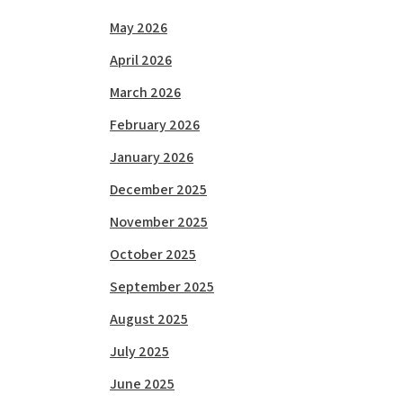
May 2026
April 2026
March 2026
February 2026
January 2026
December 2025
November 2025
October 2025
September 2025
August 2025
July 2025
June 2025