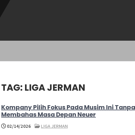
TAG:
LIGA JERMAN
Kompany Pilih Fokus Pada Musim Ini Tanp
Membahas Masa Depan Neuer
02/14/2026
LIGA JERMAN