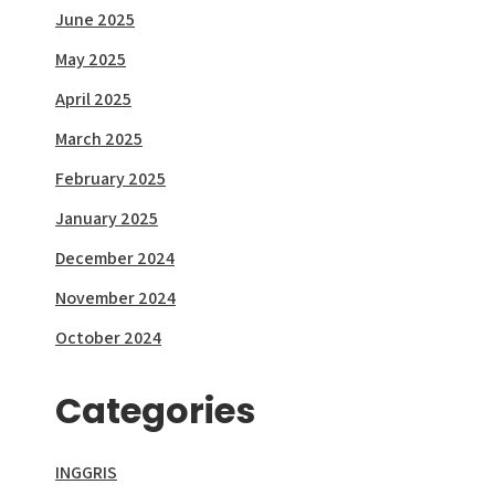
June 2025
May 2025
April 2025
March 2025
February 2025
January 2025
December 2024
November 2024
October 2024
Categories
INGGRIS