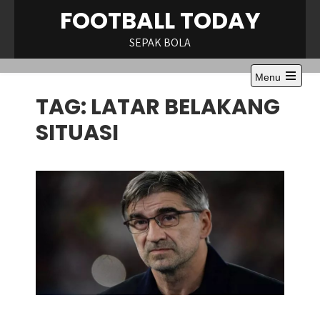
Skip
FOOTBALL TODAY
to
content
SEPAK BOLA
Menu
Open
TAG:
LATAR BELAKANG
the
main
menu
SITUASI