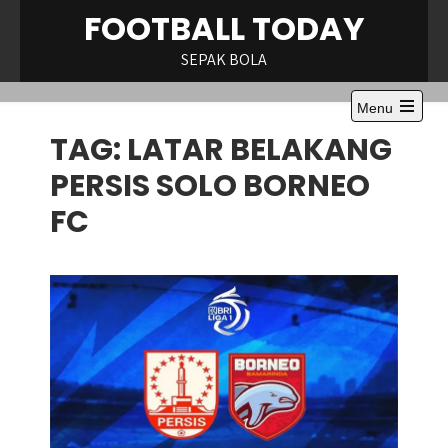
Skip
FOOTBALL TODAY
to
content
SEPAK BOLA
Menu
Open
TAG:
LATAR BELAKANG
the
main
menu
PERSIS SOLO BORNEO
FC