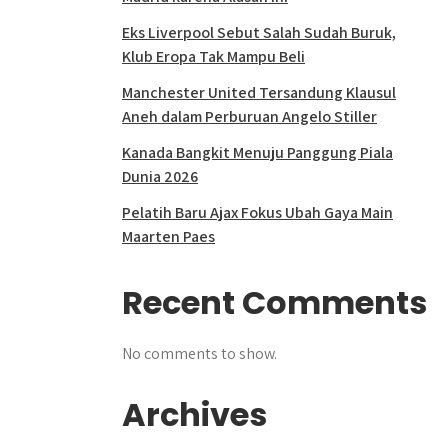
Eks Liverpool Sebut Salah Sudah Buruk,
Klub Eropa Tak Mampu Beli
Manchester United Tersandung Klausul
Aneh dalam Perburuan Angelo Stiller
Kanada Bangkit Menuju Panggung Piala
Dunia 2026
Pelatih Baru Ajax Fokus Ubah Gaya Main
Maarten Paes
Recent Comments
No comments to show.
Archives