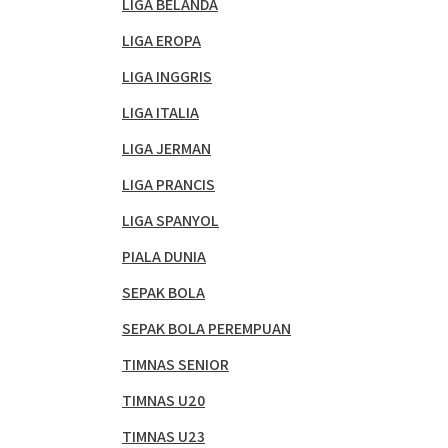
LIGA BELANDA
LIGA EROPA
LIGA INGGRIS
LIGA ITALIA
LIGA JERMAN
LIGA PRANCIS
LIGA SPANYOL
PIALA DUNIA
SEPAK BOLA
SEPAK BOLA PEREMPUAN
TIMNAS SENIOR
TIMNAS U20
TIMNAS U23