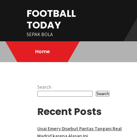
Skip
FOOTBALL
to
content
TODAY
SEPAK BOLA
Home
Search
Search
Recent Posts
Unai Emery Disebut Pantas Tangani Real
Madrid karena Alasan Ini