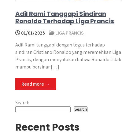
Adil Rami Tanggapi Sindiran
Ronaldo Terhadap Liga Prancis
01/01/2025
LIGA PRANCIS
Adil Rami tanggapi dengan tegas terhadap
sindiran Cristiano Ronaldo yang meremehkan Liga
Prancis, dengan menyatakan bahwa Ronaldo tidak
mampu bersinar […]
Read more →
Search
Search
Recent Posts