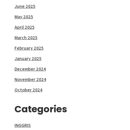
June 2025
May 2025
April 2025
March 2025
February 2025
January 2025
December 2024
November 2024
October 2024
Categories
INGGRIS