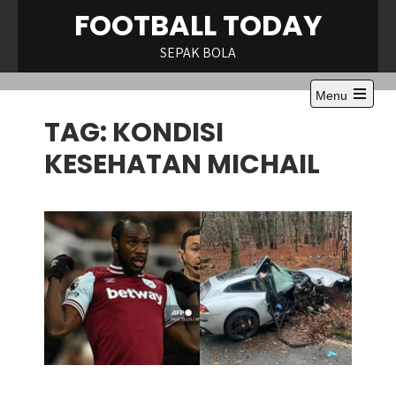
Skip
FOOTBALL TODAY
to
content
SEPAK BOLA
Menu
Open
TAG:
KONDISI
the
main
menu
KESEHATAN MICHAIL