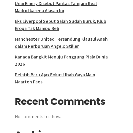
Unai Emery Disebut Pantas Tangani Real
Madrid karena Alasan Ini
Eks Liverpool Sebut Salah Sudah Buruk, Klub
Eropa Tak Mampu Beli
Manchester United Tersandung Klausul Aneh
dalam Perburuan Angelo Stiller
Kanada Bangkit Menuju Panggung Piala Dunia
2026
Pelatih Baru Ajax Fokus Ubah Gaya Main
Maarten Paes
Recent Comments
No comments to show.