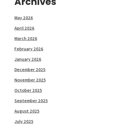
Archives
May 2026
April 2026
March 2026
February 2026
January 2026
December 2025
November 2025
October 2025
September 2025
August 2025
July 2025