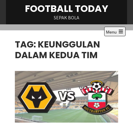
Skip
FOOTBALL TODAY
to
content
SEPAK BOLA
Menu
Open
TAG:
KEUNGGULAN
the
main
menu
DALAM KEDUA TIM