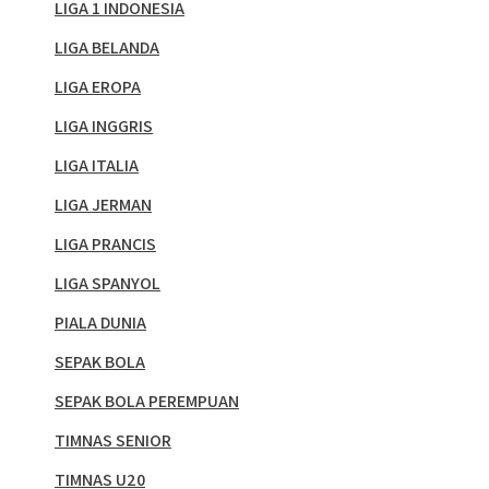
LIGA 1 INDONESIA
LIGA BELANDA
LIGA EROPA
LIGA INGGRIS
LIGA ITALIA
LIGA JERMAN
LIGA PRANCIS
LIGA SPANYOL
PIALA DUNIA
SEPAK BOLA
SEPAK BOLA PEREMPUAN
TIMNAS SENIOR
TIMNAS U20