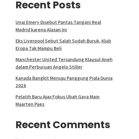
Recent Posts
Unai Emery Disebut Pantas Tangani Real
Madrid karena Alasan Ini
Eks Liverpool Sebut Salah Sudah Buruk, Klub
Eropa Tak Mampu Beli
Manchester United Tersandung Klausul Aneh
dalam Perburuan Angelo Stiller
Kanada Bangkit Menuju Panggung Piala Dunia
2026
Pelatih Baru Ajax Fokus Ubah Gaya Main
Maarten Paes
Recent Comments