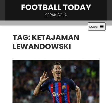
Skip
FOOTBALL TODAY
to
content
SEPAK BOLA
Menu
TAG:
KETAJAMAN
LEWANDOWSKI