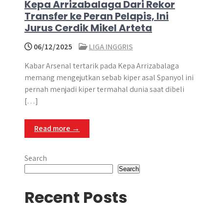
Kepa Arrizabalaga Dari Rekor
Transfer ke Peran Pelapis, Ini
Jurus Cerdik Mikel Arteta
06/12/2025
LIGA INGGRIS
Kabar Arsenal tertarik pada Kepa Arrizabalaga
memang mengejutkan sebab kiper asal Spanyol ini
pernah menjadi kiper termahal dunia saat dibeli
[…]
Read more →
Search
Search
Recent Posts