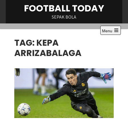
Skip
FOOTBALL TODAY
to
content
SEPAK BOLA
Menu
Open
TAG:
KEPA
the
main
menu
ARRIZABALAGA