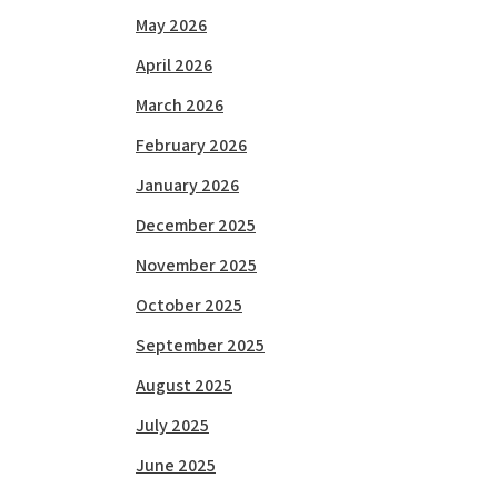
May 2026
April 2026
March 2026
February 2026
January 2026
December 2025
November 2025
October 2025
September 2025
August 2025
July 2025
June 2025