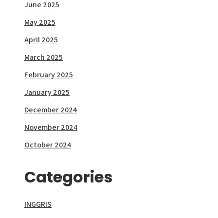
June 2025
May 2025
April 2025
March 2025
February 2025
January 2025
December 2024
November 2024
October 2024
Categories
INGGRIS