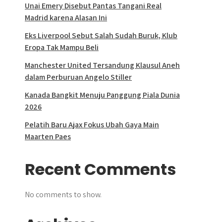
Unai Emery Disebut Pantas Tangani Real
Madrid karena Alasan Ini
Eks Liverpool Sebut Salah Sudah Buruk, Klub
Eropa Tak Mampu Beli
Manchester United Tersandung Klausul Aneh
dalam Perburuan Angelo Stiller
Kanada Bangkit Menuju Panggung Piala Dunia
2026
Pelatih Baru Ajax Fokus Ubah Gaya Main
Maarten Paes
Recent Comments
No comments to show.