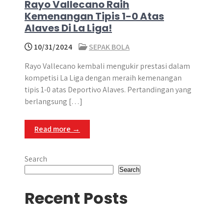
Rayo Vallecano Raih
Kemenangan Tipis 1-0 Atas
Alaves Di La Liga!
10/31/2024
SEPAK BOLA
Rayo Vallecano kembali mengukir prestasi dalam
kompetisi La Liga dengan meraih kemenangan
tipis 1-0 atas Deportivo Alaves. Pertandingan yang
berlangsung […]
Read more →
Search
Search
Recent Posts