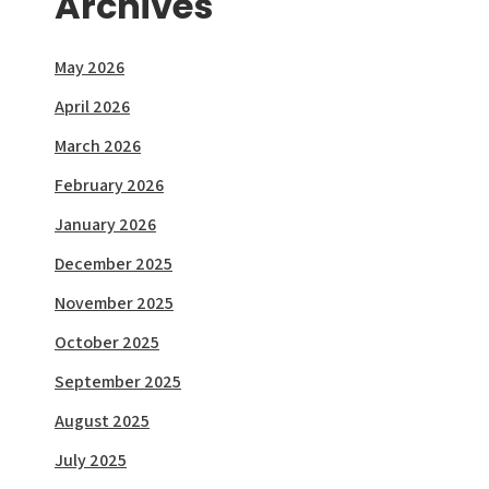
Archives
May 2026
April 2026
March 2026
February 2026
January 2026
December 2025
November 2025
October 2025
September 2025
August 2025
July 2025