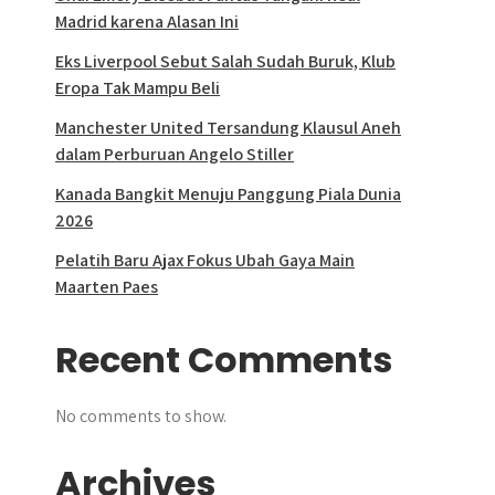
Madrid karena Alasan Ini
Eks Liverpool Sebut Salah Sudah Buruk, Klub
Eropa Tak Mampu Beli
Manchester United Tersandung Klausul Aneh
dalam Perburuan Angelo Stiller
Kanada Bangkit Menuju Panggung Piala Dunia
2026
Pelatih Baru Ajax Fokus Ubah Gaya Main
Maarten Paes
Recent Comments
No comments to show.
Archives