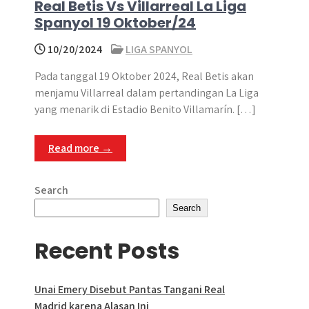
Real Betis Vs Villarreal La Liga
Spanyol 19 Oktober/24
10/20/2024
LIGA SPANYOL
Pada tanggal 19 Oktober 2024, Real Betis akan
menjamu Villarreal dalam pertandingan La Liga
yang menarik di Estadio Benito Villamarín. […]
Read more →
Search
Search
Recent Posts
Unai Emery Disebut Pantas Tangani Real
Madrid karena Alasan Ini