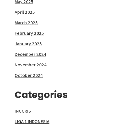
May 2025
April 2025
March 2025
February 2025
January 2025
December 2024
November 2024
October 2024
Categories
INGGRIS
LIGA 1 INDONESIA