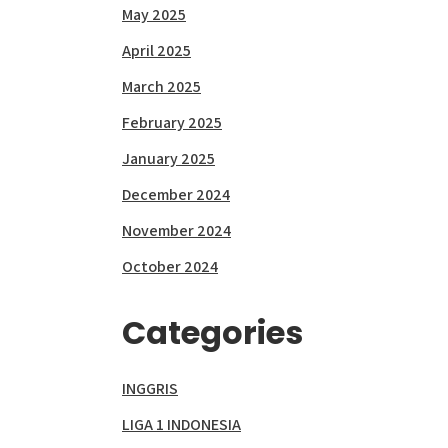
May 2025
April 2025
March 2025
February 2025
January 2025
December 2024
November 2024
October 2024
Categories
INGGRIS
LIGA 1 INDONESIA