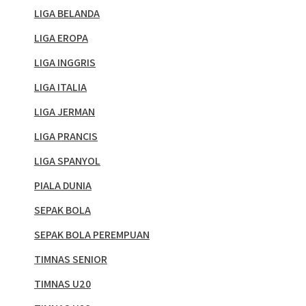
LIGA BELANDA
LIGA EROPA
LIGA INGGRIS
LIGA ITALIA
LIGA JERMAN
LIGA PRANCIS
LIGA SPANYOL
PIALA DUNIA
SEPAK BOLA
SEPAK BOLA PEREMPUAN
TIMNAS SENIOR
TIMNAS U20