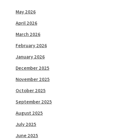
May 2026
April 2026
March 2026
February 2026
January 2026
December 2025
November 2025
October 2025
September 2025
August 2025
July 2025
June 2025