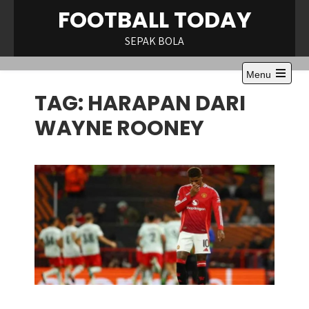
Skip
FOOTBALL TODAY
to
content
SEPAK BOLA
Menu
Open
TAG:
HARAPAN DARI
the
main
menu
WAYNE ROONEY