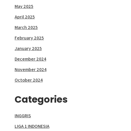
May 2025
April 2025
March 2025
February 2025
January 2025
December 2024
November 2024
October 2024
Categories
INGGRIS
LIGA 1 INDONESIA