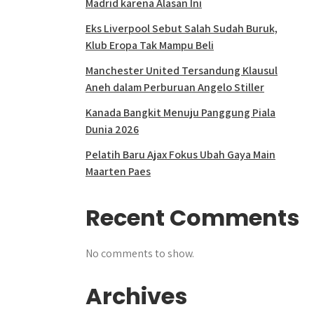
Madrid karena Alasan Ini
Eks Liverpool Sebut Salah Sudah Buruk,
Klub Eropa Tak Mampu Beli
Manchester United Tersandung Klausul
Aneh dalam Perburuan Angelo Stiller
Kanada Bangkit Menuju Panggung Piala
Dunia 2026
Pelatih Baru Ajax Fokus Ubah Gaya Main
Maarten Paes
Recent Comments
No comments to show.
Archives