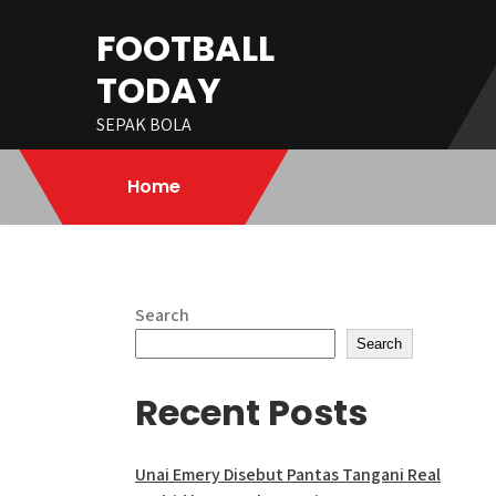
Skip
FOOTBALL
to
content
TODAY
SEPAK BOLA
Home
Search
Search
Recent Posts
Unai Emery Disebut Pantas Tangani Real