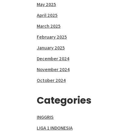
May 2025
April 2025
March 2025
February 2025
January 2025
December 2024
November 2024
October 2024
Categories
INGGRIS
LIGA 1 INDONESIA