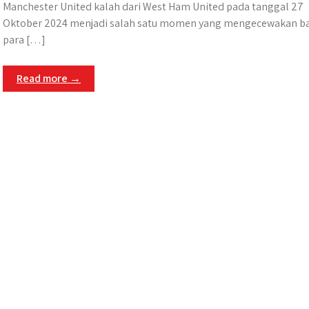
Manchester United kalah dari West Ham United pada tanggal 27
Oktober 2024 menjadi salah satu momen yang mengecewakan b
para […]
Read more →