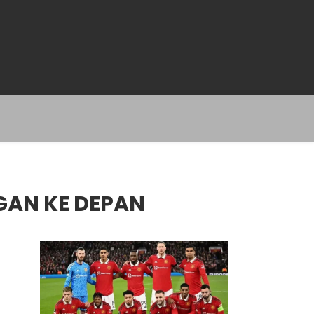
AN KE DEPAN