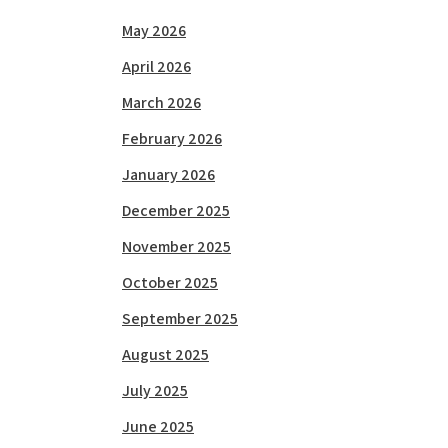
May 2026
April 2026
March 2026
February 2026
January 2026
December 2025
November 2025
October 2025
September 2025
August 2025
July 2025
June 2025