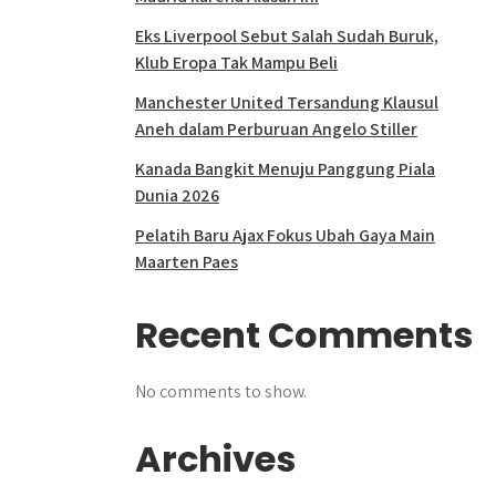
Eks Liverpool Sebut Salah Sudah Buruk,
Klub Eropa Tak Mampu Beli
Manchester United Tersandung Klausul
Aneh dalam Perburuan Angelo Stiller
Kanada Bangkit Menuju Panggung Piala
Dunia 2026
Pelatih Baru Ajax Fokus Ubah Gaya Main
Maarten Paes
Recent Comments
No comments to show.
Archives