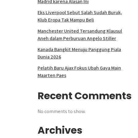
Madrid karena Alasan Ini
Eks Liverpool Sebut Salah Sudah Buruk,
Klub Eropa Tak Mampu Beli
Manchester United Tersandung Klausul
Aneh dalam Perburuan Angelo Stiller
Kanada Bangkit Menuju Panggung Piala
Dunia 2026
Pelatih Baru Ajax Fokus Ubah Gaya Main
Maarten Paes
Recent Comments
No comments to show.
Archives