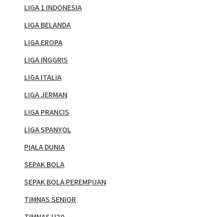
LIGA 1 INDONESIA
LIGA BELANDA
LIGA EROPA
LIGA INGGRIS
LIGA ITALIA
LIGA JERMAN
LIGA PRANCIS
LIGA SPANYOL
PIALA DUNIA
SEPAK BOLA
SEPAK BOLA PEREMPUAN
TIMNAS SENIOR
TIMNAS U20