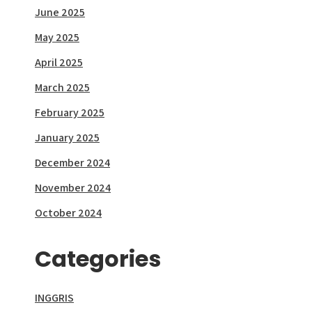
June 2025
May 2025
April 2025
March 2025
February 2025
January 2025
December 2024
November 2024
October 2024
Categories
INGGRIS