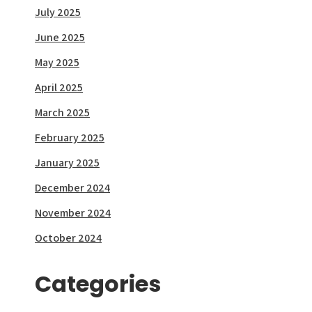
July 2025
June 2025
May 2025
April 2025
March 2025
February 2025
January 2025
December 2024
November 2024
October 2024
Categories