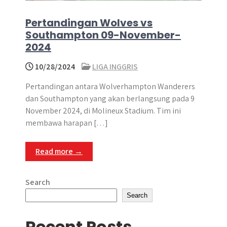
Pertandingan Wolves vs
Southampton 09-November-
2024
10/28/2024
LIGA INGGRIS
Pertandingan antara Wolverhampton Wanderers
dan Southampton yang akan berlangsung pada 9
November 2024, di Molineux Stadium. Tim ini
membawa harapan […]
Read more →
Search
Search
Recent Posts