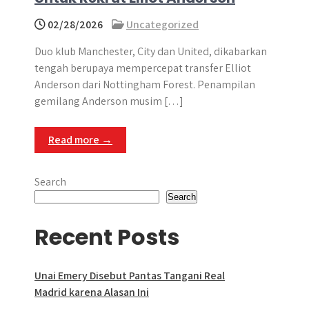
02/28/2026
Uncategorized
Duo klub Manchester, City dan United, dikabarkan
tengah berupaya mempercepat transfer Elliot
Anderson dari Nottingham Forest. Penampilan
gemilang Anderson musim […]
Read more →
Search
Search
Recent Posts
Unai Emery Disebut Pantas Tangani Real
Madrid karena Alasan Ini