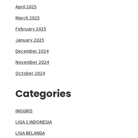
April 2025
March 2025
February 2025
January 2025
December 2024
November 2024
October 2024
Categories
INGGRIS
LIGA 1 INDONESIA
LIGA BELANDA