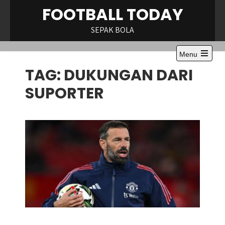
Skip
FOOTBALL TODAY
to
content
SEPAK BOLA
Menu
Open
TAG:
DUKUNGAN DARI
the
main
menu
SUPORTER