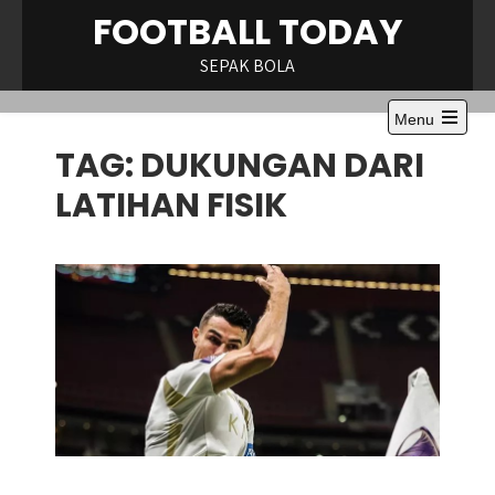
Skip
FOOTBALL TODAY
to
content
SEPAK BOLA
Menu
Open
TAG:
DUKUNGAN DARI
the
main
menu
LATIHAN FISIK