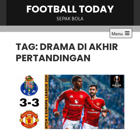
Skip
FOOTBALL TODAY
to
content
SEPAK BOLA
Menu
Open
TAG:
DRAMA DI AKHIR
the
main
menu
PERTANDINGAN