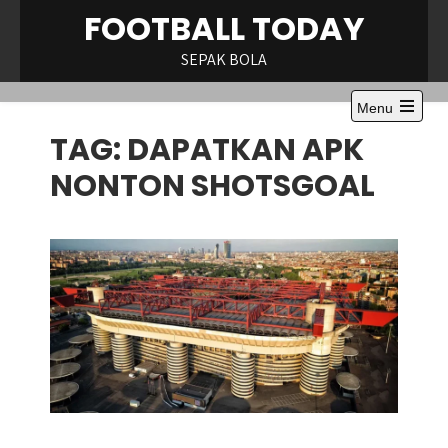
Skip
FOOTBALL TODAY
to
content
SEPAK BOLA
Menu
Open
TAG:
DAPATKAN APK
the
main
menu
NONTON SHOTSGOAL