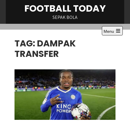
Skip
FOOTBALL TODAY
to
content
SEPAK BOLA
Menu
Open
TAG:
DAMPAK
the
main
menu
TRANSFER