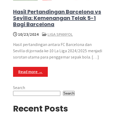
Hasil Pertandingan Barcelona vs
Sevilla: Kemenangan Telak 5-1
Bagi Barcelona
10/23/2024
LIGA SPANYOL
Hasil pertandingan antara FC Barcelona dan
Sevilla di jornada ke-10 La Liga 2024/2025 menjadi
sorotan utama para penggemar sepak bola. […]
Read more →
Search
Search
Recent Posts