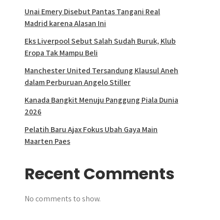
Unai Emery Disebut Pantas Tangani Real
Madrid karena Alasan Ini
Eks Liverpool Sebut Salah Sudah Buruk, Klub
Eropa Tak Mampu Beli
Manchester United Tersandung Klausul Aneh
dalam Perburuan Angelo Stiller
Kanada Bangkit Menuju Panggung Piala Dunia
2026
Pelatih Baru Ajax Fokus Ubah Gaya Main
Maarten Paes
Recent Comments
No comments to show.