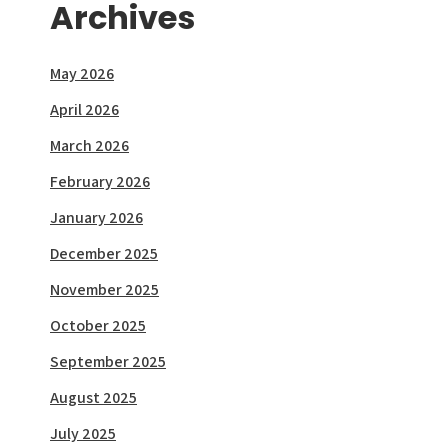
Archives
May 2026
April 2026
March 2026
February 2026
January 2026
December 2025
November 2025
October 2025
September 2025
August 2025
July 2025