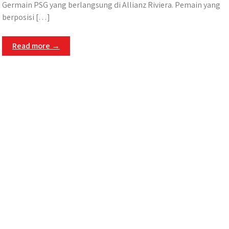
Germain PSG yang berlangsung di Allianz Riviera. Pemain yang
berposisi […]
Read more →