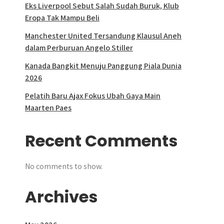
Eks Liverpool Sebut Salah Sudah Buruk, Klub
Eropa Tak Mampu Beli
Manchester United Tersandung Klausul Aneh
dalam Perburuan Angelo Stiller
Kanada Bangkit Menuju Panggung Piala Dunia
2026
Pelatih Baru Ajax Fokus Ubah Gaya Main
Maarten Paes
Recent Comments
No comments to show.
Archives