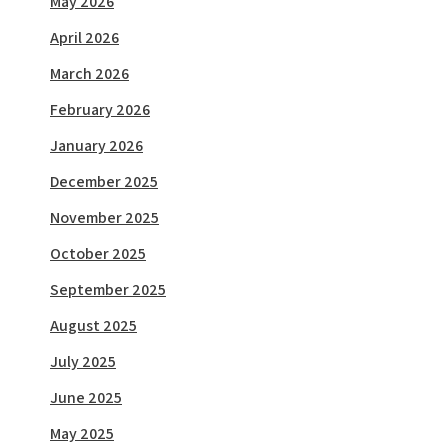
May 2026
April 2026
March 2026
February 2026
January 2026
December 2025
November 2025
October 2025
September 2025
August 2025
July 2025
June 2025
May 2025