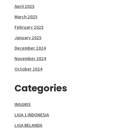
April 2025
March 2025
February 2025
January 2025
December 2024
November 2024
October 2024
Categories
INGGRIS
LIGA 1 INDONESIA
LIGA BELANDA