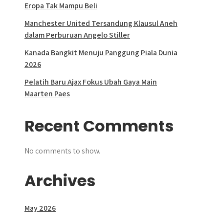
Eropa Tak Mampu Beli
Manchester United Tersandung Klausul Aneh
dalam Perburuan Angelo Stiller
Kanada Bangkit Menuju Panggung Piala Dunia
2026
Pelatih Baru Ajax Fokus Ubah Gaya Main
Maarten Paes
Recent Comments
No comments to show.
Archives
May 2026