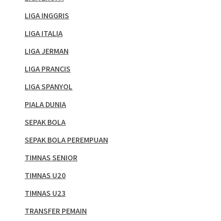
LIGA INGGRIS
LIGA ITALIA
LIGA JERMAN
LIGA PRANCIS
LIGA SPANYOL
PIALA DUNIA
SEPAK BOLA
SEPAK BOLA PEREMPUAN
TIMNAS SENIOR
TIMNAS U20
TIMNAS U23
TRANSFER PEMAIN