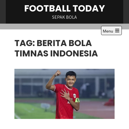
Skip
FOOTBALL TODAY
to
content
SEPAK BOLA
Menu
Open
TAG:
BERITA BOLA
the
main
menu
TIMNAS INDONESIA