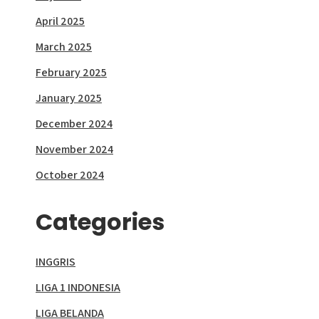
April 2025
March 2025
February 2025
January 2025
December 2024
November 2024
October 2024
Categories
INGGRIS
LIGA 1 INDONESIA
LIGA BELANDA